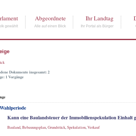
rlament
Abgeordnete
Ihr Landtag
lk gewählt
Alle auf einen Blick
Ihr Portal als Bürger
eige
ück
dene Dokumente insgesamt: 2
ge: 1 Vorgänge
nge
 Wahlperiode
Kann eine Baulandsteuer der Immobilienspekulation Einhalt g
Bauland
,
Bebauungsplan
,
Grundstück
,
Spekulation
,
Verkauf