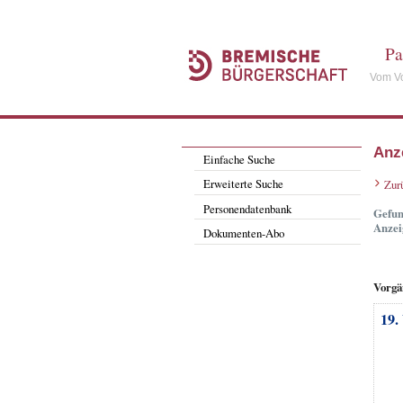
Pa
Vom Vo
Anz
Einfache Suche
Erweiterte Suche
Zur
Personendatenbank
Gefun
Anzei
Dokumenten-Abo
Vorgä
19.