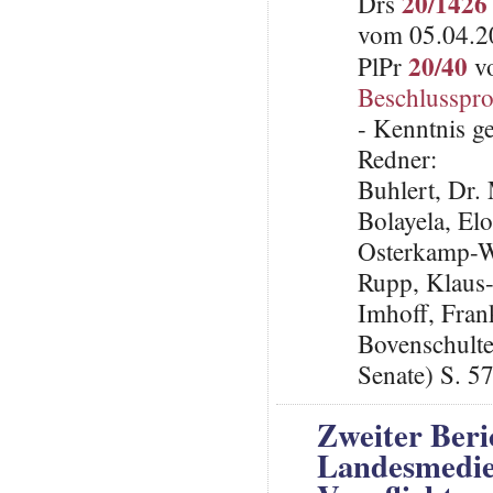
20/1426
Drs
vom 05.04.20
20/40
PlPr
vo
Beschlusspro
- Kenntnis 
Redner:
Buhlert, Dr
Bolayela, E
Osterkamp-W
Rupp, Klaus
Imhoff, Fra
Bovenschulte
Senate) S. 5
Zweiter Beri
Landesmedien