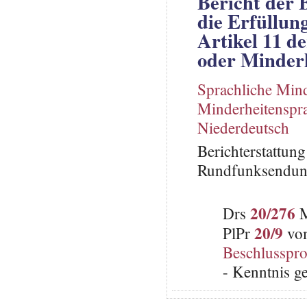
Bericht der
die Erfüllun
Artikel 11 d
oder Minder
Sprachliche Mind
Minderheitenspr
Niederdeutsch
Berichterstattun
Rundfunksendung
20/276
Drs
M
20/9
PlPr
vom
Beschlusspro
- Kenntnis g