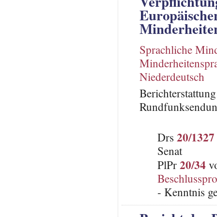
Verpflichtun
Europäischen
Minderheite
Sprachliche Mind
Minderheitenspr
Niederdeutsch
Berichterstattun
Rundfunksendung
20/1327
Drs
Senat
20/34
PlPr
vo
Beschlusspro
- Kenntnis g