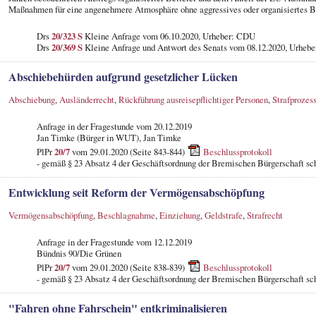
Maßnahmen für eine angenehmere Atmosphäre ohne aggressives oder organisiertes Bet
Drs
20/323 S
Kleine Anfrage vom 06.10.2020, Urheber: CDU
Drs
20/369 S
Kleine Anfrage und Antwort des Senats vom 08.12.2020, Urhebe
Abschiebehürden aufgrund gesetzlicher Lücken
Abschiebung
,
Ausländerrecht
,
Rückführung ausreisepflichtiger Personen
,
Strafprozes
Anfrage in der Fragestunde
vom 20.12.2019
Jan Timke (Bürger in WUT), Jan Timke
PlPr
20/7
vom 29.01.2020 (Seite 843-844)
Beschlussprotokoll
- gemäß § 23 Absatz 4 der Geschäftsordnung der Bremischen Bürgerschaft sch
Entwicklung seit Reform der Vermögensabschöpfung
Vermögensabschöpfung
,
Beschlagnahme
,
Einziehung
,
Geldstrafe
,
Strafrecht
Anfrage in der Fragestunde
vom 12.12.2019
Bündnis 90/Die Grünen
PlPr
20/7
vom 29.01.2020 (Seite 838-839)
Beschlussprotokoll
- gemäß § 23 Absatz 4 der Geschäftsordnung der Bremischen Bürgerschaft sch
"Fahren ohne Fahrschein" entkriminalisieren