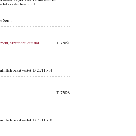
teln in der Innenstadt
r: Senat
srecht
,
Strafrecht
,
Straftat
ID 77851
riftlich beantwortet. B 20/111/14
ID 77828
riftlich beantwortet. B 20/111/10