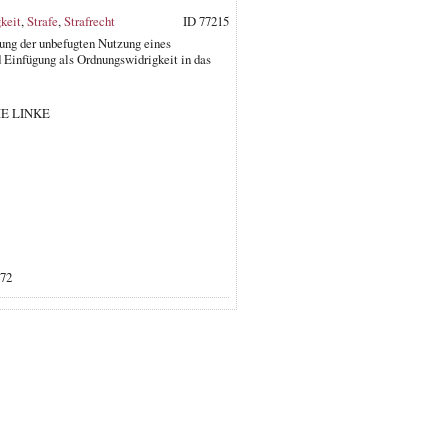
keit
,
Strafe
,
Strafrecht
ID 77215
hung der unbefugten Nutzung eines
d Einfügung als Ordnungswidrigkeit in das
DIE LINKE
472