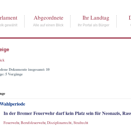
rlament
Abgeordnete
Ihr Landtag
lk gewählt
Alle auf einen Blick
Ihr Portal als Bürger
eige
ück
dene Dokumente insgesamt: 10
ge: 5 Vorgänge
nge
 Wahlperiode
In der Bremer Feuerwehr darf kein Platz sein für Neonazis, Ra
Feuerwehr
,
Berufsfeuerwehr
,
Disziplinarrecht
,
Strafrecht