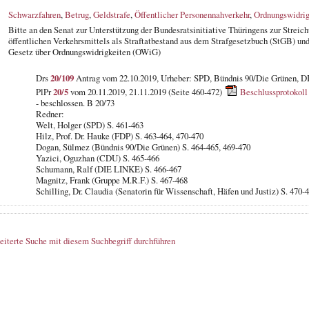
Schwarzfahren
,
Betrug
,
Geldstrafe
,
Öffentlicher Personennahverkehr
,
Ordnungswidrig
Bitte an den Senat zur Unterstützung der Bundesratsinitiative Thüringens zur Streic
öffentlichen Verkehrsmittels als Straftatbestand aus dem Strafgesetzbuch (StGB) un
Gesetz über Ordnungswidrigkeiten (OWiG)
Drs
20/109
Antrag vom 22.10.2019, Urheber: SPD, Bündnis 90/Die Grünen, 
PlPr
20/5
vom 20.11.2019, 21.11.2019 (Seite 460-472)
Beschlussprotokoll
- beschlossen. B 20/73
Redner:
Welt, Holger (SPD) S. 461-463
Hilz, Prof. Dr. Hauke (FDP) S. 463-464, 470-470
Dogan, Sülmez (Bündnis 90/Die Grünen) S. 464-465, 469-470
Yazici, Oguzhan (CDU) S. 465-466
Schumann, Ralf (DIE LINKE) S. 466-467
Magnitz, Frank (Gruppe M.R.F.) S. 467-468
Schilling, Dr. Claudia (Senatorin für Wissenschaft, Häfen und Justiz) S. 470-
eiterte Suche mit diesem Suchbegriff durchführen