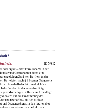
stadt?
Strafrecht
ID 79882
 oder organisierter Form innerhalb der
e Händler und Gastronomen durch eine
zur ungefähren Zahl von Bettlern in der
en Betteleien nach § 1 Bremer Ortsgesetz
hrlich innerhalb der letzten drei Jahre
lich des Verdachts der gewerbsmäßig
bei gewerbsmäßiger Bettelei auf Grundlage
ngsdienstes auf die Eindämmung des
er und über offensichtlich hilflose
und Ordnungsdienst in den letzten drei
r daran; zu präventiven und aktiven