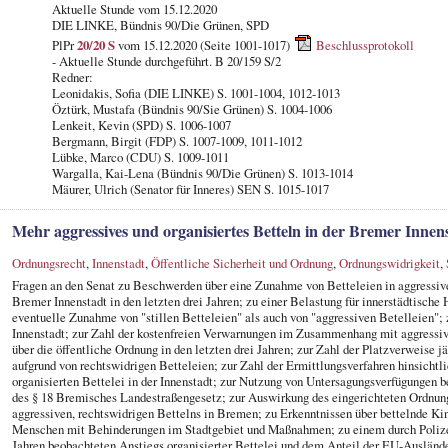
Aktuelle Stunde vom 15.12.2020
DIE LINKE, Bündnis 90/Die Grünen, SPD
PlPr
20/20 S
vom 15.12.2020 (Seite 1001-1017)
Beschlussprotokoll
- Aktuelle Stunde durchgeführt. B 20/159 S/2
Redner:
Leonidakis, Sofia (DIE LINKE) S. 1001-1004, 1012-1013
Öztürk, Mustafa (Bündnis 90/Sie Grünen) S. 1004-1006
Lenkeit, Kevin (SPD) S. 1006-1007
Bergmann, Birgit (FDP) S. 1007-1009, 1011-1012
Lübke, Marco (CDU) S. 1009-1011
Wargalla, Kai-Lena (Bündnis 90/Die Grünen) S. 1013-1014
Mäurer, Ulrich (Senator für Inneres) SEN S. 1015-1017
Mehr aggressives und organisiertes Betteln in der Bremer Innen
Ordnungsrecht
,
Innenstadt
,
Öffentliche Sicherheit und Ordnung
,
Ordnungswidrigkeit
,
Fragen an den Senat zu Beschwerden über eine Zunahme von Betteleien in aggressiver
Bremer Innenstadt in den letzten drei Jahren; zu einer Belastung für innerstädtisch
eventuelle Zunahme von "stillen Betteleien" als auch von "aggressiven Betelleien"; 
Innenstadt; zur Zahl der kostenfreien Verwarnungen im Zusammenhang mit aggressiv
über die öffentliche Ordnung in den letzten drei Jahren; zur Zahl der Platzverweise jä
aufgrund von rechtswidrigen Betteleien; zur Zahl der Ermittlungsverfahren hinsicht
organisierten Bettelei in der Innenstadt; zur Nutzung von Untersagungsverfügungen 
des § 18 Bremisches Landestraßengesetz; zur Auswirkung des eingerichteten Ordnu
aggressiven, rechtswidrigen Bettelns in Bremen; zu Erkenntnissen über bettelnde Kind
Menschen mit Behinderungen im Stadtgebiet und Maßnahmen; zu einem durch Polizei 
Jahren beobachteten Anstiegs organisierter Bettelei und dem Anteil der EU-Auslände