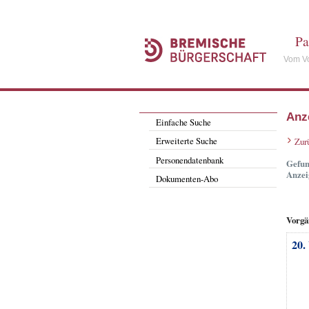
Pa
Vom Vo
Anz
Einfache Suche
Erweiterte Suche
Zur
Personendatenbank
Gefun
Anzei
Dokumenten-Abo
Vorgä
20.