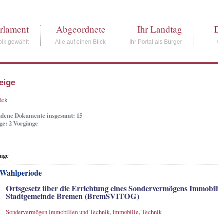
rlament
Abgeordnete
Ihr Landtag
lk gewählt
Alle auf einen Blick
Ihr Portal als Bürger
eige
ück
dene Dokumente insgesamt: 15
ge: 2 Vorgänge
nge
 Wahlperiode
Ortsgesetz über die Errichtung eines Sondervermögens Immobil
Stadtgemeinde Bremen (BremSVITOG)
Sondervermögen Immobilien und Technik
,
Immobilie
,
Technik