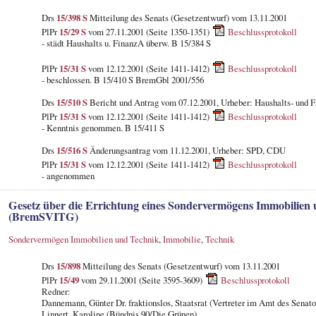
Drs
15/398 S
Mitteilung des Senats (Gesetzentwurf) vom 13.11.2001
PlPr
15/29 S
vom 27.11.2001 (Seite 1350-1351)
Beschlussprotokoll
- städt Haushalts u. FinanzA überw. B 15/384 S
PlPr
15/31 S
vom 12.12.2001 (Seite 1411-1412)
Beschlussprotokoll
- beschlossen. B 15/410 S BremGbl 2001/556
Drs
15/510 S
Bericht und Antrag vom 07.12.2001, Urheber: Haushalts- und 
PlPr
15/31 S
vom 12.12.2001 (Seite 1411-1412)
Beschlussprotokoll
- Kenntnis genommen. B 15/411 S
Drs
15/516 S
Änderungsantrag vom 11.12.2001, Urheber: SPD, CDU
PlPr
15/31 S
vom 12.12.2001 (Seite 1411-1412)
Beschlussprotokoll
- angenommen
Gesetz über die Errichtung eines Sondervermögens Immobilien
(BremSVITG)
Sondervermögen Immobilien und Technik
,
Immobilie
,
Technik
Drs
15/898
Mitteilung des Senats (Gesetzentwurf) vom 13.11.2001
PlPr
15/49
vom 29.11.2001 (Seite 3595-3609)
Beschlussprotokoll
Redner:
Dannemann, Günter Dr. fraktionslos, Staatsrat (Vertreter im Amt des Senato
Linnert, Karoline (Bündnis 90/Die Grünen)