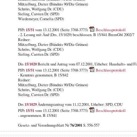
Mützelburg, Dieter (Bündnis 90/Die Grünen)
Schrörs, Wolfgang Dr. (CDU)
Sieling, Carsten Dr. (SPD)
Wiedemeyer, Cornelia (SPD)
PlPr
15/51
vom 13.12.2001 (Seite 3768-3773)
Beschlussprotokoll
- 2. Lesung mit Änd (Drs. 15/1029) beschlossen. B 15/841 BremGbl 2002/7
Redner:
Mützelburg, Dieter (Bündnis 90/Die Grünen)
Schrörs, Wolfgang Dr. (CDU)
Sieling, Carsten Dr. (SPD)
Drs
15/1020
Bericht und Antrag vom 07.12.2001, Urheber: Haushalts- und F
PlPr
15/51
vom 13.12.2001 (Seite 3768-3773)
Beschlussprotokoll
- Kenntnis genommen. B 15/842
Redner:
Mützelburg, Dieter (Bündnis 90/Die Grünen)
Schrörs, Wolfgang Dr. (CDU)
Sieling, Carsten Dr. (SPD)
Drs
15/1029
Änderungsantrag vom 11.12.2001, Urheber: SPD, CDU
PlPr
15/51
vom 13.12.2001 (Seite 3768-3773)
Beschlussprotokoll
- angenommen. B 15/841
Gesetz- und Verordnungsblatt Nr
76/2001
S. 556-557