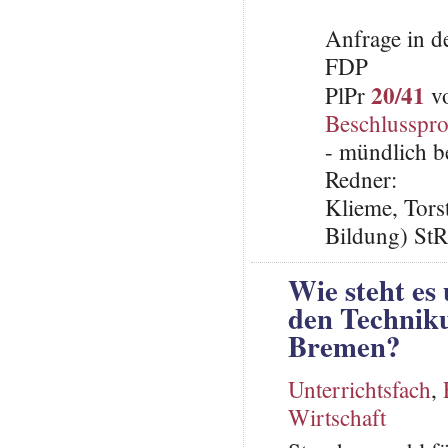
Anfrage in d
FDP
20/41
PlPr
vo
Beschlusspro
- mündlich b
Redner:
Klieme, Tors
Bildung) St
Wie steht es
den Techniku
Bremen?
Unterrichtsfach
,
Wirtschaft