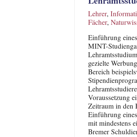
Lehramtsstud
Lehrer
,
Informat
Fächer
,
Naturwis
Einführung eines
MINT-Studiengan
Lehramtsstudium 
gezielte Werbun
Bereich beispiel
Stipendienprogra
Lehramtsstudier
Voraussetzung ein
Zeitraum in den 
Einführung eine
mit mindestens e
Bremer Schuldien