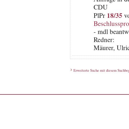
CDU
18/35
PlPr
vo
Beschlusspro
- mdl beantw
Redner:
Mäurer, Ulri
Erweiterte Suche mit diesem Suchbeg