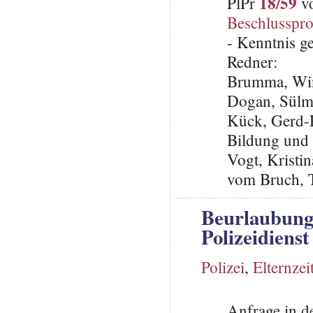
18/59
PlPr
vo
Beschlusspro
- Kenntnis 
Redner:
Brumma, Win
Dogan, Sülm
Kück, Gerd-R
Bildung und 
Vogt, Kristi
vom Bruch, 
Beurlaubunge
Polizeidiens
Polizei
,
Elternzei
Anfrage in d