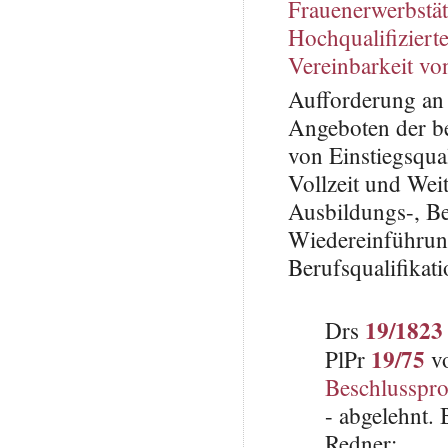
Frauenerwerbstät
Hochqualifizierte
Vereinbarkeit vo
Aufforderung an
Angeboten der be
von Einstiegsqual
Vollzeit und Wei
Ausbildungs-, Be
Wiedereinführung
Berufsqualifikat
19/1823
Drs
19/75
PlPr
vo
Beschlusspro
- abgelehnt.
Redner: