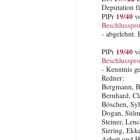
Deputation f
19/40
PlPr
vo
Beschlusspro
- abgelehnt.
19/40
PlPr
vo
Beschlusspro
- Kenntnis 
Redner:
Bergmann, B
Bernhard, C
Böschen, Sy
Dogan, Sülm
Steiner, Len
Siering, Ekke
Arbeit und H