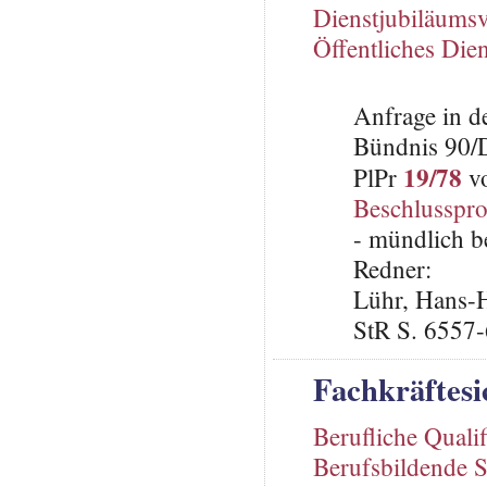
Dienstjubiläums
Öffentliches Dien
Anfrage in d
Bündnis 90/
19/78
PlPr
vo
Beschlusspro
- mündlich b
Redner:
Lühr, Hans-H
StR S. 6557
Fachkräftesi
Berufliche Qualif
Berufsbildende 