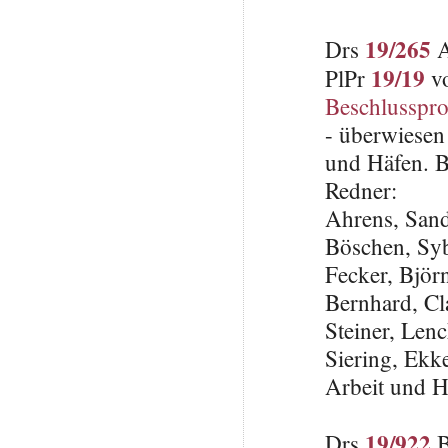
19/265
Drs
A
19/19
PlPr
vo
Beschlusspro
- überwiesen 
und Häfen. 
Redner:
Ahrens, San
Böschen, Sy
Fecker, Björ
Bernhard, C
Steiner, Len
Siering, Ekke
Arbeit und H
19/922
Drs
B