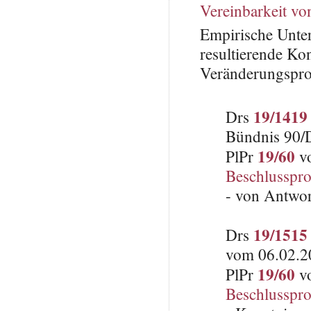
Vereinbarkeit vo
Empirische Unte
resultierende Ko
Veränderungspro
19/1419
Drs
Bündnis 90/
19/60
PlPr
vo
Beschlusspro
- von Antwo
19/1515
Drs
vom 06.02.20
19/60
PlPr
vo
Beschlusspro