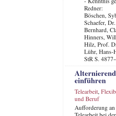
- Kenntnis 
Redner:
Böschen, Syb
Schaefer, Dr
Bernhard, C
Hinners, Wi
Hilz, Prof. 
Lühr, Hans-H
StR S. 4877
Alternierend
einführen
Telearbeit
,
Flexib
und Beruf
Aufforderung an 
Telearbeit bei de