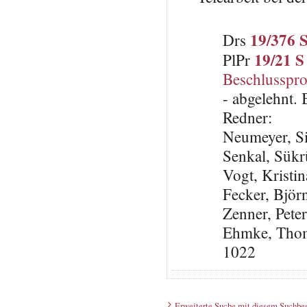
19/376 
Drs
19/21 S
PlPr
Beschlusspro
- abgelehnt.
Redner:
Neumeyer, S
Senkal, Sük
Vogt, Kristi
Fecker, Björ
Zenner, Pete
Ehmke, Thoma
1022
Erweiterte Suche mit diesem Suchbeg