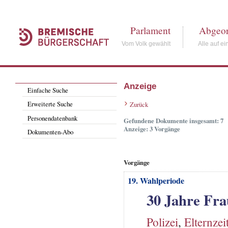
Parlament
Abgeor
Vom Volk gewählt
Alle auf ei
Anzeige
Einfache Suche
Erweiterte Suche
Zurück
Personendatenbank
Gefundene Dokumente insgesamt: 7
Anzeige: 3 Vorgänge
Dokumenten-Abo
Vorgänge
19. Wahlperiode
30 Jahre Fra
Polizei
,
Elternzei