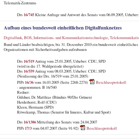
Telematik-Zentrums
Drs
16/745
Kleine Anfrage und Antwort des Senats vom 06.09.2005, Urheber
Aufbau eines bundesweit einheitlichen Digitalfunknetzes
Digitalfunk
,
BOS
,
Informations- und Kommunikationstechnologie
,
Telekommunikati
Bund und Länder beabsichtigen, bis 31. Dezember 2010 ein bundesweit einheitliches
Organisationen mit Sicherheitsaufgaben aufzubauen
Drs
16/519
Antrag vom 25.01.2005, Urheber: CDU, SPD
(wird in die 17. Wahlperiode übergeleitet)
Drs
16/559
Antrag vom 08.03.2005, Urheber: CDU, SPD
(Neufassung der Drs. 16/519 vom 25.01.2005)
PlPr
16/36
vom 16.03.2005 (Seite 2268-2274)
Beschlussprotokoll
- angenommen. B 16/540
Redner:
Güldner, Dr. Matthias (Bündnis 90/Die Grünen)
Herderhorst, Rolf (CDU)
Kleen, Hermann (SPD)
Röwekamp, Thomas (Senator für Inneres, Kultur und Sport)
Drs
16/1386
Mitteilung des Senats vom 24.04.2007
PlPr
17/3
vom 04.07.2007 (Seite 91-92)
Beschlussprotokoll