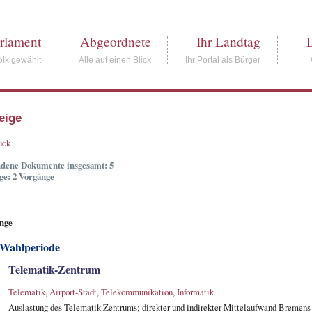
rlament
Abgeordnete
Ihr Landtag
lk gewählt
Alle auf einen Blick
Ihr Portal als Bürger
eige
ück
dene Dokumente insgesamt: 5
ge: 2 Vorgänge
nge
 Wahlperiode
Telematik-Zentrum
Telematik
,
Airport-Stadt
,
Telekommunikation
,
Informatik
Auslastung des Telematik-Zentrums; direkter und indirekter Mittelaufwand Bremens