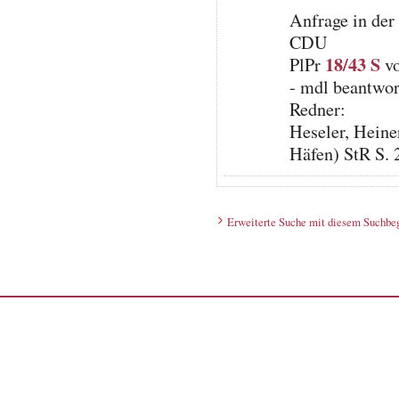
Anfrage in der
CDU
18/43 S
PlPr
vo
- mdl beantwor
Redner:
Heseler, Heine
Häfen) StR S.
Erweiterte Suche mit diesem Suchbeg