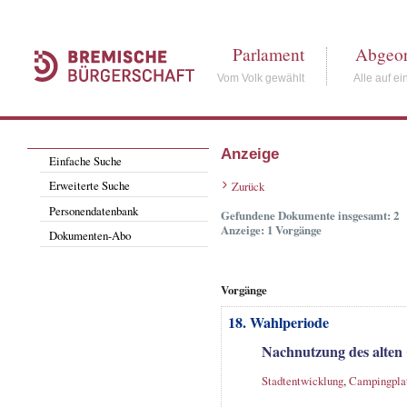
Parlament
Abgeor
Vom Volk gewählt
Alle auf ei
Anzeige
Einfache Suche
Erweiterte Suche
Zurück
Personendatenbank
Gefundene Dokumente insgesamt: 2
Anzeige: 1 Vorgänge
Dokumenten-Abo
Vorgänge
18. Wahlperiode
Nachnutzung des alten
Stadtentwicklung
,
Campingpla