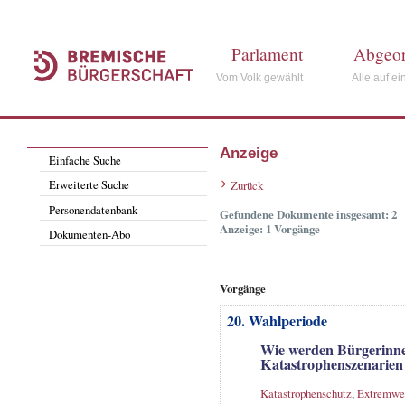
Parlament
Abgeor
Vom Volk gewählt
Alle auf ei
Anzeige
Einfache Suche
Erweiterte Suche
Zurück
Personendatenbank
Gefundene Dokumente insgesamt: 2
Anzeige: 1 Vorgänge
Dokumenten-Abo
Vorgänge
20. Wahlperiode
Wie werden Bürgerinne
Katastrophenszenarien
Katastrophenschutz
,
Extremwet