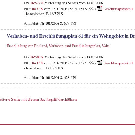
Drs
16/579 S
Mitteilung des Senats vom 18.07.2006
PlPr
16/37 S
vom 12.09.2006 (Seite 1552-1552)
Beschlussprotokoll
- beschlossen. B 16/579 S
Amtsblatt Nr
101/2006
S. 677-678
Vorhaben- und Erschließungsplan 61 für ein Wohngebiet in 
Erschließung von Bauland
,
Vorhaben- und Erschließungsplan
,
Vahr
Drs
16/580 S
Mitteilung des Senats vom 18.07.2006
PlPr
16/37 S
vom 12.09.2006 (Seite 1552-1552)
Beschlussprotokoll
- beschlossen. B 16/580 S
Amtsblatt Nr
101/2006
S. 678-679
eiterte Suche mit diesem Suchbegriff durchführen