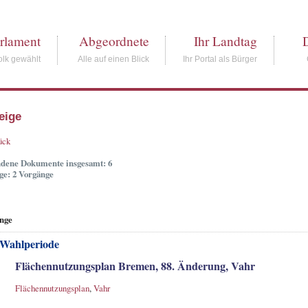
rlament
Abgeordnete
Ihr Landtag
lk gewählt
Alle auf einen Blick
Ihr Portal als Bürger
eige
ück
dene Dokumente insgesamt: 6
ge: 2 Vorgänge
nge
 Wahlperiode
Flächennutzungsplan Bremen, 88. Änderung, Vahr
Flächennutzungsplan
,
Vahr