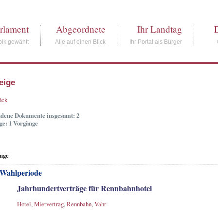
rlament
Abgeordnete
Ihr Landtag
lk gewählt
Alle auf einen Blick
Ihr Portal als Bürger
eige
ück
dene Dokumente insgesamt: 2
ge: 1 Vorgänge
nge
 Wahlperiode
Jahrhundertverträge für Rennbahnhotel
Hotel
,
Mietvertrag
,
Rennbahn
,
Vahr