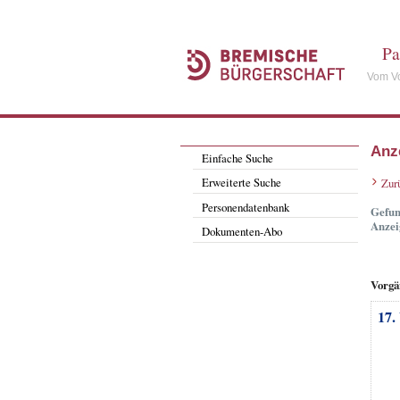
Pa
Vom Vo
Anz
Einfache Suche
Erweiterte Suche
Zur
Personendatenbank
Gefun
Anzei
Dokumenten-Abo
Vorgä
17.