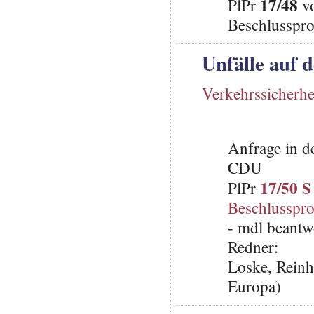
17/48
PlPr
vo
Beschlusspro
Unfälle auf 
Verkehrssicherhe
Anfrage in d
CDU
17/50 S
PlPr
Beschlusspro
- mdl beantw
Redner:
Loske, Reinh
Europa)