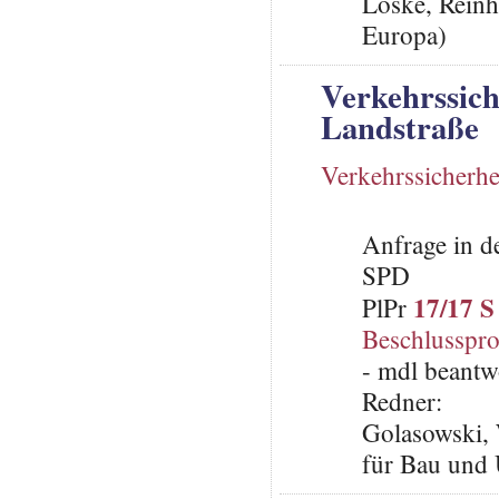
Loske, Reinh
Europa)
Verkehrssich
Landstraße
Verkehrssicherhe
Anfrage in d
SPD
17/17 S
PlPr
Beschlusspro
- mdl beantw
Redner:
Golasowski, 
für Bau und