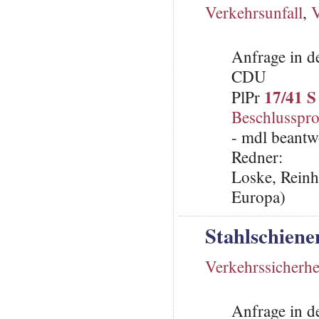
Verkehrsunfall
,
V
Anfrage in d
CDU
17/41 S
PlPr
Beschlusspro
- mdl beantw
Redner:
Loske, Reinh
Europa)
Stahlschiene
Verkehrssicherhe
Anfrage in d