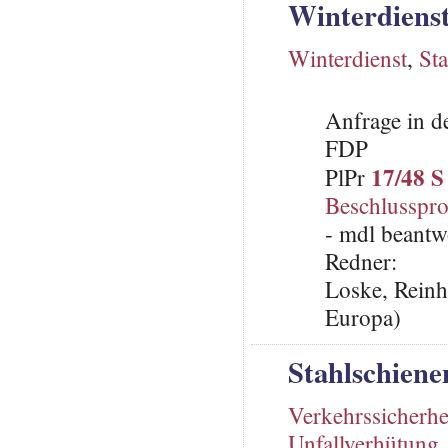
Winterdiens
Winterdienst
,
St
Anfrage in d
FDP
17/48 S
PlPr
Beschlusspro
- mdl beantw
Redner:
Loske, Reinh
Europa)
Stahlschiene
Verkehrssicherhe
Unfallverhütung