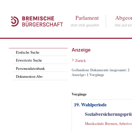
Parlament
Abgeor
Vom Volk gewählt
Alle auf ei
Anzeige
Einfache Suche
Erweiterte Suche
Zurück
Personendatenbank
Gefundene Dokumente insgesamt: 2
Anzeige: 1 Vorgänge
Dokumenten-Abo
Vorgänge
19. Wahlperiode
Sozialversicherungspr
Musikschule Bremen
,
Arbeitsv