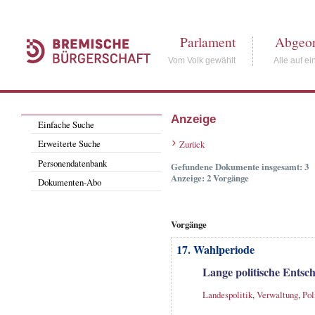
Parlament
Abgeor
Vom Volk gewählt
Alle auf ei
Anzeige
Einfache Suche
Erweiterte Suche
Zurück
Personendatenbank
Gefundene Dokumente insgesamt: 3
Anzeige: 2 Vorgänge
Dokumenten-Abo
Vorgänge
17. Wahlperiode
Lange politische Entsc
Landespolitik
,
Verwaltung
,
Pol