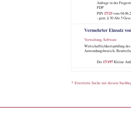
Anfrage in der Frages
FDP
PlPr
17/23
vom 04.06.2
- gem. § 30 Abs 5 Gesc
Vermehrter Einsatz von
Verwaltung
,
Software
Wirtschaftlichkeitsprüfung de
Anwendungsbereich; Beurteilun
Drs
17/197
Kleine Anfr
Erweiterte Suche mit diesem Suchbeg