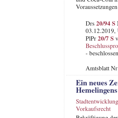
Voraussetzungen
20/94 S
Drs
M
03.12.2019, 
20/7 S
PlPr
v
Beschlusspro
- beschlosse
Amtsblatt N
Ein neues Zen
Hemelingens 
Stadtentwicklun
Vorkaufsrecht
Bekräftigung der