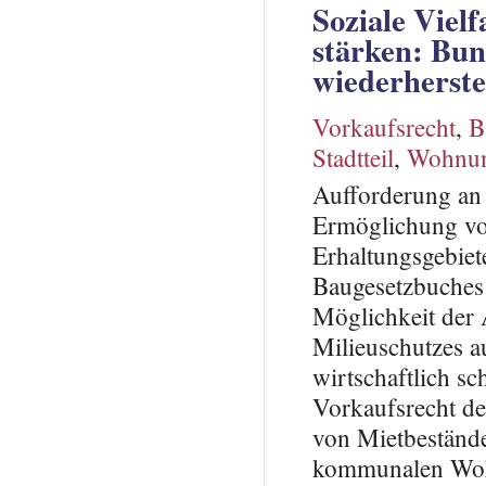
Soziale Vielf
stärken: Bu
wiederherste
Vorkaufsrecht
,
B
Stadtteil
,
Wohnun
Aufforderung an 
Ermöglichung vo
Erhaltungsgebiet
Baugesetzbuches 
Möglichkeit der 
Milieuschutzes 
wirtschaftlich sc
Vorkaufsrecht d
von Mietbestände
kommunalen Wohn