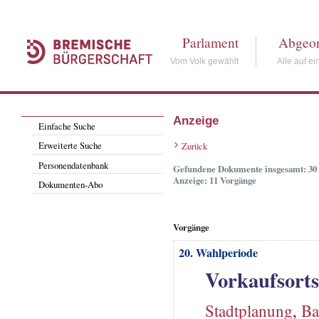
Parlament
Abgeor
Vom Volk gewählt
Alle auf ei
Anzeige
Einfache Suche
Erweiterte Suche
Zurück
Personendatenbank
Gefundene Dokumente insgesamt: 30
Anzeige: 11 Vorgänge
Dokumenten-Abo
Vorgänge
20. Wahlperiode
Vorkaufsorts
Stadtplanung
,
Ba