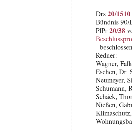
20/1510
Drs
Bündnis 90/
20/38
PlPr
vo
Beschlusspro
- beschlosse
Redner:
Wagner, Fal
Eschen, Dr. 
Neumeyer, S
Schumann, R
Schäck, Tho
Nießen, Gabri
Klimaschutz,
Wohnungsbau