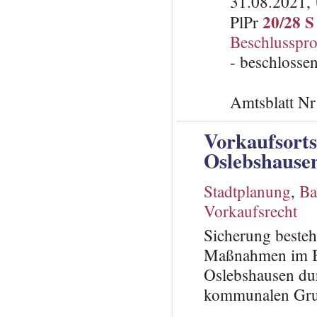
31.08.2021, 
20/28 S
PlPr
Beschlusspro
- beschlosse
Amtsblatt N
Vorkaufsorts
Oslebshause
Stadtplanung
,
Ba
Vorkaufsrecht
Sicherung besteh
Maßnahmen im Be
Oslebshausen dur
kommunalen Gr