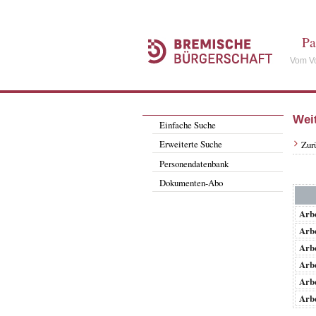
Pa
Vom Vo
Wei
Einfache Suche
Erweiterte Suche
Zur
Personendatenbank
Dokumenten-Abo
Arb
Arb
Arb
Arb
Arb
Arb