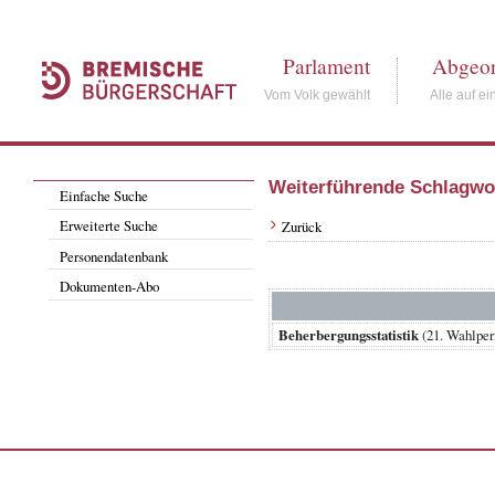
Parlament
Abgeor
Vom Volk gewählt
Alle auf ei
Weiterführende Schlagwo
Einfache Suche
Erweiterte Suche
Zurück
Personendatenbank
Dokumenten-Abo
Beherbergungsstatistik
(21. Wahlpe