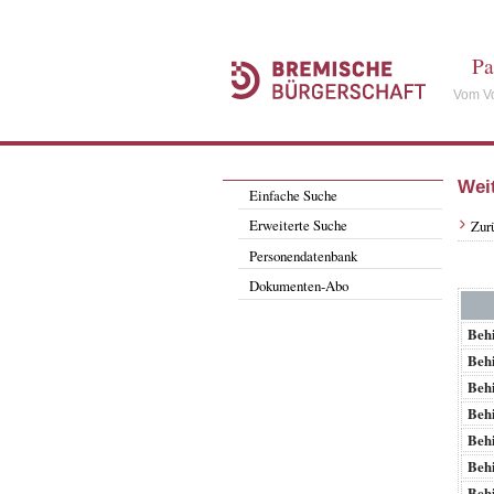
Pa
Vom Vo
Wei
Einfache Suche
Erweiterte Suche
Zur
Personendatenbank
Dokumenten-Abo
Behi
Behi
Behi
Behi
Behi
Behi
Behi