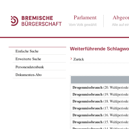
Parlament
Abgeor
Vom Volk gewählt
Alle auf ei
Weiterführende Schlagwo
Einfache Suche
Erweiterte Suche
Zurück
Personendatenbank
Dokumenten-Abo
Drogenmissbrauch
(20. Wahlperiod
Drogenmissbrauch
(19. Wahlperiod
Drogenmissbrauch
(18. Wahlperiod
Drogenmissbrauch
(17. Wahlperiod
Drogenmissbrauch
(16. Wahlperiod
Drogenmissbrauch
(15. Wahlperiod
Drogenmissbrauch
(14. Wahlperiod