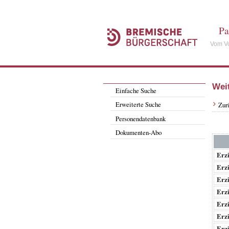
Pa
Vom Vo
Wei
Einfache Suche
Erweiterte Suche
Zur
Personendatenbank
Dokumenten-Abo
Erz
Erz
Erz
Erz
Erz
Erz
Erz