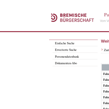
Pa
Vom Vo
Wei
Einfache Suche
Erweiterte Suche
Zur
Personendatenbank
Dokumenten-Abo
Fah
Fah
Fah
Fah
Fah
Fah
Fah