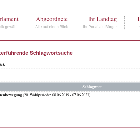
rlament
Abgeordnete
Ihr Landtag
lk gewählt
Alle auf einen Blick
Ihr Portal als Bürger
terführende Schlagwortsuche
ück
Schlagwort
uenbewegung
(20. Wahlperiode: 08.06.2019 - 07.06.2023)