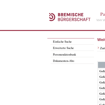
Pa
Vom Vo
Wei
Einfache Suche
Erweiterte Suche
Zur
Personendatenbank
Dokumenten-Abo
Gef
Gef
Gef
Gef
Gef
Gef
Gef