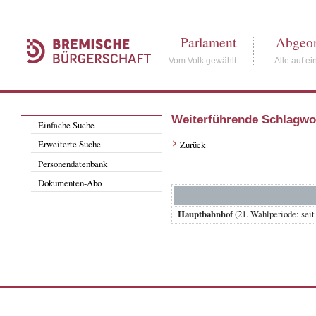
Parlament
Abgeor
Vom Volk gewählt
Alle auf ei
Weiterführende Schlagwo
Einfache Suche
Erweiterte Suche
Zurück
Personendatenbank
Dokumenten-Abo
Hauptbahnhof
(21. Wahlperiode: 