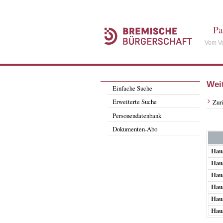
Pa
Vom Vo
Wei
Einfache Suche
Erweiterte Suche
Zur
Personendatenbank
Dokumenten-Abo
Haus
Haus
Haus
Haus
Haus
Haus