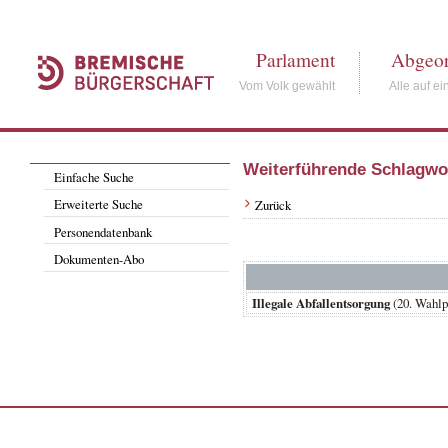
Parlament
Abgeor
Vom Volk gewählt
Alle auf ei
Weiterführende Schlagwo
Einfache Suche
Erweiterte Suche
Zurück
Personendatenbank
Dokumenten-Abo
Illegale Abfallentsorgung
(20. Wahl