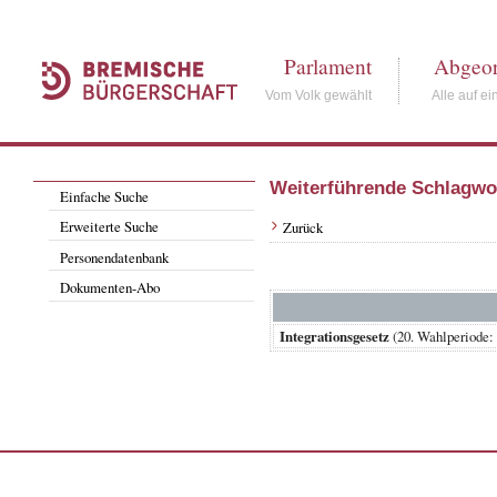
Parlament
Abgeor
Vom Volk gewählt
Alle auf ei
Weiterführende Schlagwo
Einfache Suche
Erweiterte Suche
Zurück
Personendatenbank
Dokumenten-Abo
Integrationsgesetz
(20. Wahlperiode