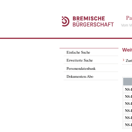
Pa
Vom Vo
Wei
Einfache Suche
Erweiterte Suche
Zur
Personendatenbank
Dokumenten-Abo
NS-
NS-
NS-
NS-
NS-
NS-