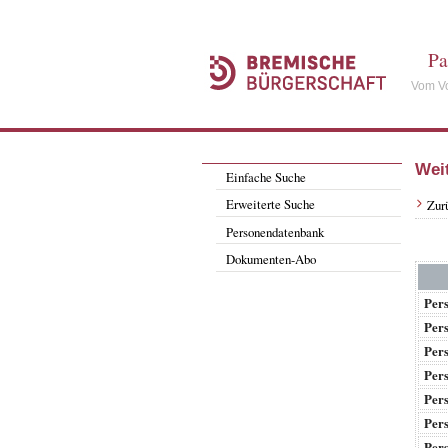
Pa
Vom Vo
Wei
Einfache Suche
Erweiterte Suche
Zur
Personendatenbank
Dokumenten-Abo
Per
Per
Per
Per
Per
Per
Per