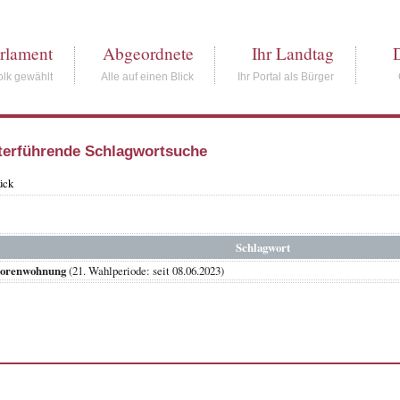
rlament
Abgeordnete
Ihr Landtag
lk gewählt
Alle auf einen Blick
Ihr Portal als Bürger
terführende Schlagwortsuche
ück
Schlagwort
iorenwohnung
(21. Wahlperiode: seit 08.06.2023)