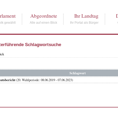
rlament
Abgeordnete
Ihr Landtag
lk gewählt
Alle auf einen Blick
Ihr Portal als Bürger
terführende Schlagwortsuche
ück
Schlagwort
utsbericht
(20. Wahlperiode: 08.06.2019 - 07.06.2023)