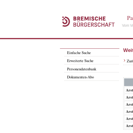
Pa
Vom Vo
Wei
Einfache Suche
Erweiterte Suche
Zur
Personendatenbank
Dokumenten-Abo
Ars
Ars
Ars
Ars
Ars
Ars