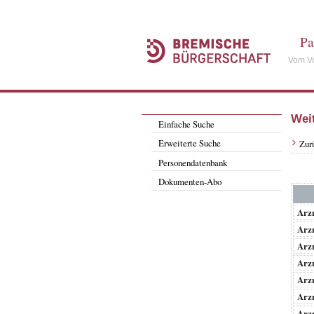
Pa
Vom Vo
Wei
Einfache Suche
Erweiterte Suche
Zur
Personendatenbank
Dokumenten-Abo
Arzn
Arzn
Arzn
Arzn
Arzn
Arzn
Arzn