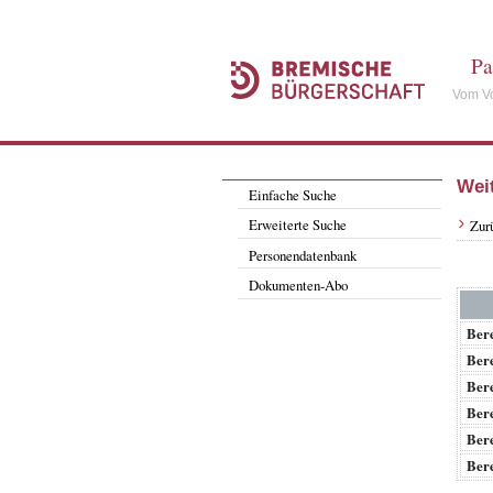
Pa
Vom Vo
Wei
Einfache Suche
Erweiterte Suche
Zur
Personendatenbank
Dokumenten-Abo
Bere
Bere
Bere
Bere
Bere
Bere