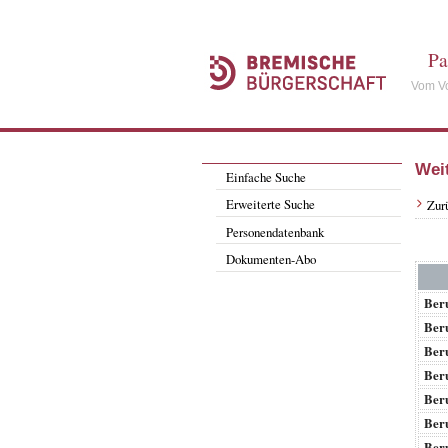
Pa
Vom Vo
Wei
Einfache Suche
Erweiterte Suche
Zur
Personendatenbank
Dokumenten-Abo
Beru
Beru
Beru
Beru
Beru
Beru
Beru