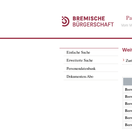
Pa
Vom Vo
Wei
Einfache Suche
Erweiterte Suche
Zur
Personendatenbank
Dokumenten-Abo
Beru
Beru
Beru
Beru
Beru
Beru