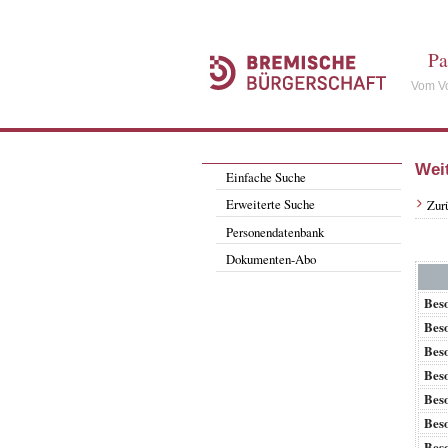
Pa
Vom Vo
Wei
Einfache Suche
Erweiterte Suche
Zur
Personendatenbank
Dokumenten-Abo
Bes
Bes
Bes
Bes
Bes
Bes
Bes