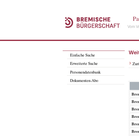
Pa
Vom Vo
Wei
Einfache Suche
Erweiterte Suche
Zur
Personendatenbank
Dokumenten-Abo
Bre
Bre
Bre
Bre
Bre
Bre