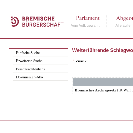
Parlament
Abgeor
Vom Volk gewählt
Alle auf ei
Weiterführende Schlagwo
Einfache Suche
Erweiterte Suche
Zurück
Personendatenbank
Dokumenten-Abo
Bremisches Archivgesetz
(19. Wahl