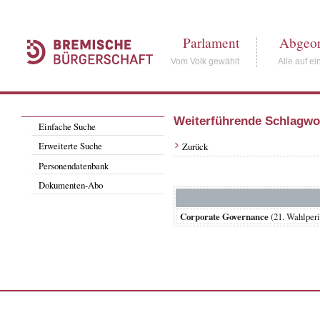
Parlament
Abgeor
Vom Volk gewählt
Alle auf ei
Weiterführende Schlagwo
Einfache Suche
Erweiterte Suche
Zurück
Personendatenbank
Dokumenten-Abo
Corporate Governance
(21. Wahlpe