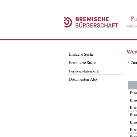
Pa
Vom Vo
Wei
Einfache Suche
Erweiterte Suche
Zur
Personendatenbank
Dokumenten-Abo
Eins
Eins
Eins
Eins
Eins
Eins
Eins