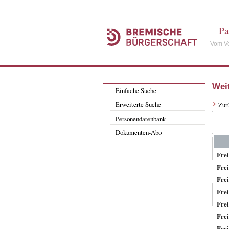
Pa
Vom Vo
Wei
Einfache Suche
Erweiterte Suche
Zur
Personendatenbank
Dokumenten-Abo
Frei
Frei
Frei
Frei
Frei
Frei
Frei