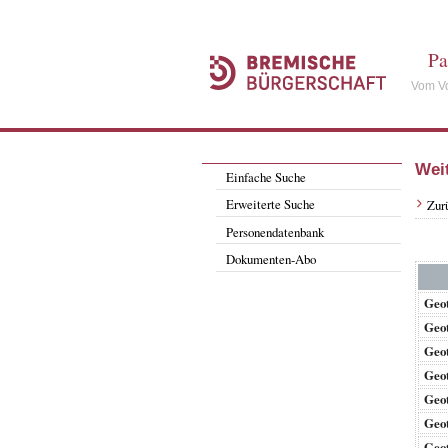
Pa
Vom Vo
Wei
Einfache Suche
Erweiterte Suche
Zur
Personendatenbank
Dokumenten-Abo
Geo
Geo
Geo
Geo
Geo
Geo
Geo