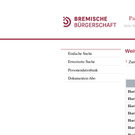
Pa
Vom Vo
Wei
Einfache Suche
Erweiterte Suche
Zur
Personendatenbank
Dokumenten-Abo
Hori
Hori
Hori
Hori
Hori
Hori
Hori