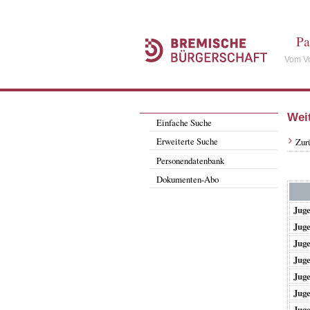
Pa
Vom Vo
Wei
Einfache Suche
Erweiterte Suche
Zur
Personendatenbank
Dokumenten-Abo
Juge
Juge
Juge
Juge
Juge
Juge
Juge