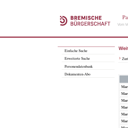
Pa
Vom Vo
Wei
Einfache Suche
Erweiterte Suche
Zur
Personendatenbank
Dokumenten-Abo
Mar
Mar
Mar
Mar
Mar
Mar
Mar