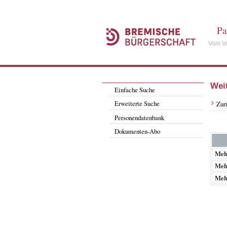
Pa
Vom Vo
Wei
Einfache Suche
Erweiterte Suche
Zur
Personendatenbank
Dokumenten-Abo
Meh
Meh
Meh