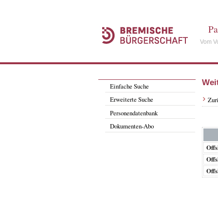
Pa
Vom Vo
Wei
Einfache Suche
Erweiterte Suche
Zur
Personendatenbank
Dokumenten-Abo
Offs
Offs
Offs